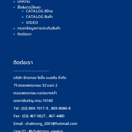
บทความ
สื่อ&ดาวน์โหลด
CATALOG สีด้าย
CATALOG สินค้า
VIDEO
กรอกข้อมูลการประกันสินค้า
ติดต่อเรา
ติดต่อเรา
……………………………
บริษัท จักรทอง โซอิ้ง แมชชีน จำกัด
75 ซอยเพชรเกษม 52 แยก 2
ถนนเพชรเกษม แขวงบางหว้า
เขตภาษีเจริญ กทม.10160
Tel : (02) 869-7017-9 , 869-8086-8
Fax : (02) 467-0627 , 467-4480
Email :
chaktong_2001@hotmail.com
Line ID : @chaktong_sewing