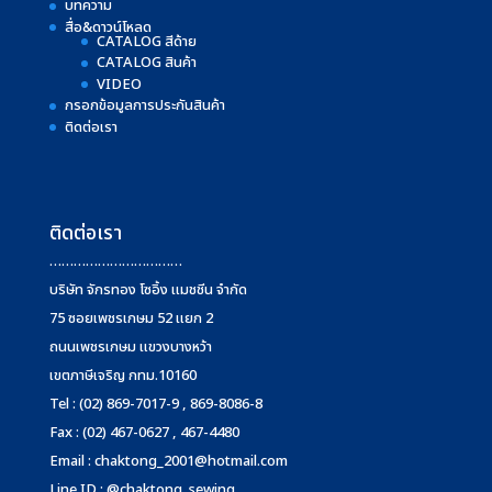
บทความ
สื่อ&ดาวน์โหลด
CATALOG สีด้าย
CATALOG สินค้า
VIDEO
กรอกข้อมูลการประกันสินค้า
ติดต่อเรา
ติดต่อเรา
……………………………
บริษัท จักรทอง โซอิ้ง แมชชีน จำกัด
75 ซอยเพชรเกษม 52 แยก 2
ถนนเพชรเกษม แขวงบางหว้า
เขตภาษีเจริญ กทม.10160
Tel : (02) 869-7017-9 , 869-8086-8
Fax : (02) 467-0627 , 467-4480
Email :
chaktong_2001@hotmail.com
Line ID : @chaktong_sewing