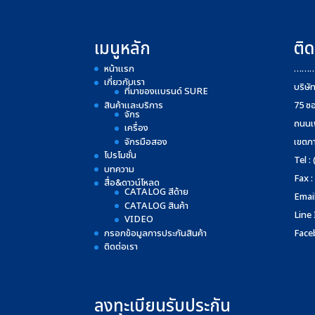
เมนูหลัก
ติด
หน้าแรก
……
เกี่ยวกับเรา
บริษั
ที่มาของแบรนด์ SURE
สินค้าและบริการ
75 ซ
จักร
ถนนเ
เครื่อง
จักรมือสอง
เขตภ
โปรโมชั่น
Tel :
บทความ
Fax :
สื่อ&ดาวน์โหลด
CATALOG สีด้าย
Email
CATALOG สินค้า
Line
VIDEO
กรอกข้อมูลการประกันสินค้า
Face
ติดต่อเรา
ลงทะเบียนรับประกัน