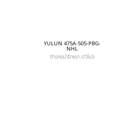
YULUN 475A-505-PBG-
NHL
จักรคอม้าซิกแซก (ตัวโชว์)