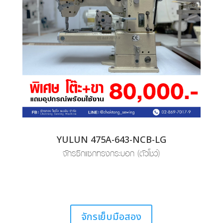
YULUN 475A-643-NCB-LG
จักรซิกแซกทรงกระบอก (ตัวโชว์)
จักรเย็บมือสอง