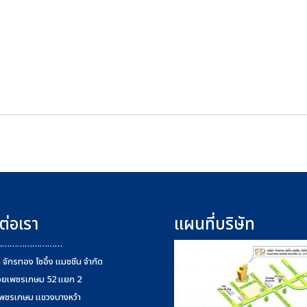
ต่อเรา
แผนที่บริษัท
………………………
ท จักรทอง โซอิ้ง แมชชีน จำกัด
อยเพชรเกษม 52 แยก 2
พชรเกษม แขวงบางหว้า