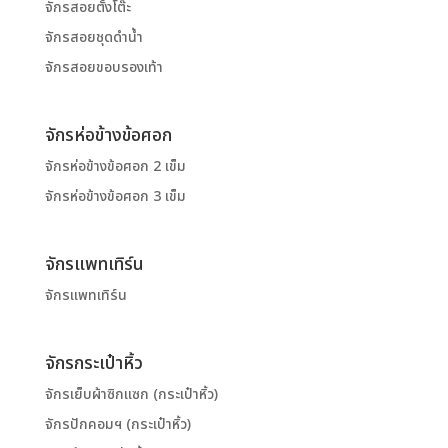
จักรสอยตั้งโต๊ะ
จักรสอยชุดดำน้ำ
จักรสอยขอบรองเท้า
จักรห่อข้างข้อศอก
จักรห่อข้างข้อศอก 2 เข็ม
จักรห่อข้างข้อศอก 3 เข็ม
จักรแพทเทิร์น
จักรแพทเทิร์น
จักรกระเป๋าหิ้ว
จักรเย็บผ้าซิกแซก (กระเป๋าหิ้ว)
จักรปักคอมฯ (กระเป๋าหิ้ว)