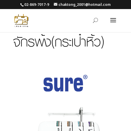
02-869-7017-9
chaktong_2001@hotmail.com
จักรพ้ง(กระเป๋าหิ้ว)