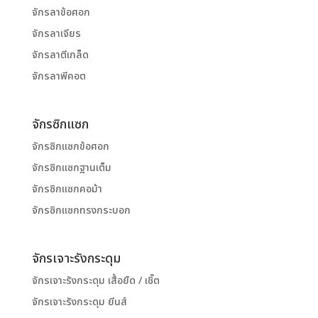
จักรลาข้อศอก
จักรลาเจียร
จักรลาตีเกล็ด
จักรลาพีคอต
จักรซิกแซก
จักรซิกแซกข้อศอก
จักรซิกแซกฐานเต็ม
จักรซิกแซกคอม้า
จักรซิกแซกทรงกระบอก
จักรเจาะรังกระดุม
จักรเจาะรังกระดุม เสื้อยืด / เชิ๊ต
จักรเจาะรังกระดุม ยีนส์