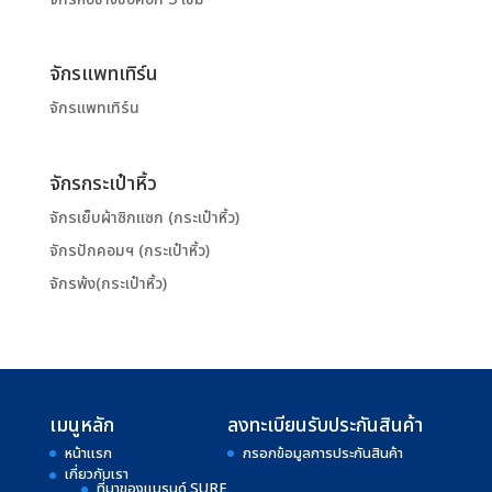
จักรแพทเทิร์น
จักรแพทเทิร์น
จักรกระเป๋าหิ้ว
จักรเย็บผ้าซิกแซก (กระเป๋าหิ้ว)
จักรปักคอมฯ (กระเป๋าหิ้ว)
จักรพ้ง(กระเป๋าหิ้ว)
เมนูหลัก
ลงทะเบียนรับประกันสินค้า
หน้าแรก
กรอกข้อมูลการประกันสินค้า
เกี่ยวกับเรา
ที่มาของแบรนด์ SURE