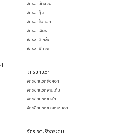
จักรลาเข้าขอบ
จักรลากุ๊น
จักรลาข้อศอก
จักรลาเจียร
จักรลาตีเกล็ด
จักรลาพีคอต
-1
จักรซิกแซก
จักรซิกแซกข้อศอก
จักรซิกแซกฐานเต็ม
จักรซิกแซกคอม้า
จักรซิกแซกทรงกระบอก
จักรเจาะรังกระดุม