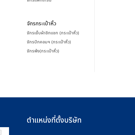
จักรแพทเทิร์น
จักรกระเป๋าหิ้ว
จักรเย็บผ้าซิกแซก (กระเป๋าหิ้ว)
จักรปักคอมฯ (กระเป๋าหิ้ว)
จักรพ้ง(กระเป๋าหิ้ว)
ตำแหน่งที่ตั้งบริษัท