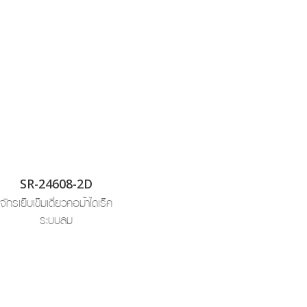
SR-24608-2D
จักรเย็บเข็มเดี่ยว
คอม้า
ไดเร็ค
ระบบลม