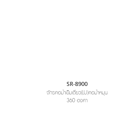
SR-8900
จักรคอม้าเข็มเดี่ยว(LU)คอม้าหมุน
360 องศา