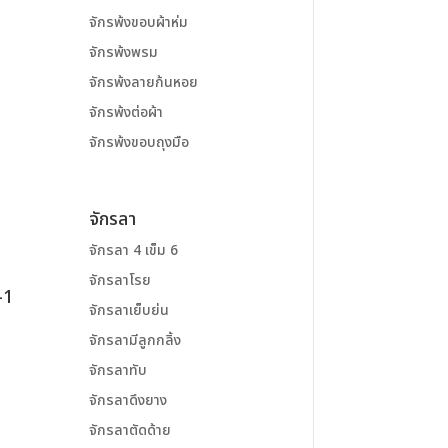
จักรพ้งขอบผ้าห่ม
จักรพ้งพรม
จักรพ้งลายก้นหอย
จักรพ้งต่อผ้า
จักรพ้งขอบถุงมือ
จักรลา
จักรลา 4 เข็ม 6
จักรลาโรย
-1
จักรลาเย็บย่น
จักรลามีลูกกลิ้ง
จักรลาทับ
จักรลาดึงยาง
จักรลาตัดด้าย