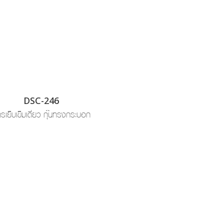
DSC-246
กรเย็บเข็มเดี่ยว กุ๊นทรงกระบอก