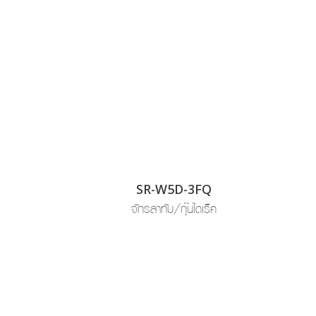
SR-W5D-3FQ
จักรลาทับ/กุ๊นไดเร็ค