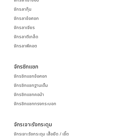
จักรลาเข้าขอบ
จักรลากุ๊น
จักรลาข้อศอก
จักรลาเจียร
จักรลาตีเกล็ด
จักรลาพีคอต
จักรซิกแซก
จักรซิกแซกข้อศอก
จักรซิกแซกฐานเต็ม
จักรซิกแซกคอม้า
จักรซิกแซกทรงกระบอก
จักรเจาะรังกระดุม
จักรเจาะรังกระดุม เสื้อยืด / เชิ๊ต