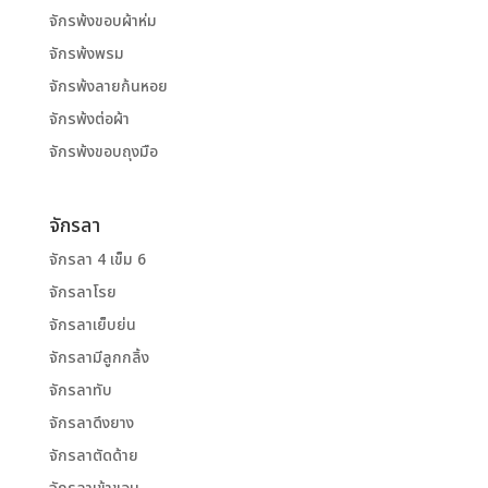
จักรพ้งขอบผ้าห่ม
จักรพ้งพรม
จักรพ้งลายก้นหอย
จักรพ้งต่อผ้า
จักรพ้งขอบถุงมือ
จักรลา
จักรลา 4 เข็ม 6
จักรลาโรย
จักรลาเย็บย่น
จักรลามีลูกกลิ้ง
จักรลาทับ
จักรลาดึงยาง
จักรลาตัดด้าย