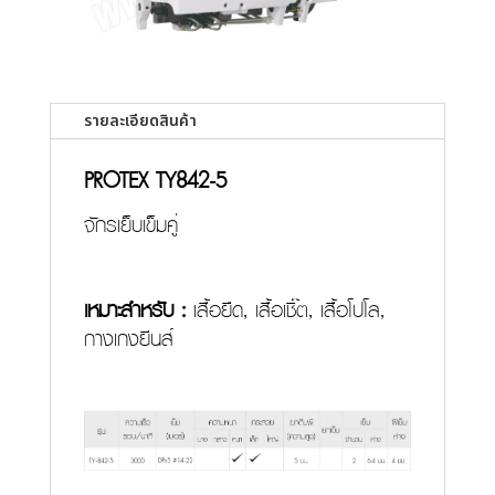
รายละเอียดสินค้า
PROTEX TY842-5
จักรเย็บเข็มคู่
เหมาะสำหรับ :
เสื้อยืด, เสื้อเชิ๊ต, เสื้อโปโล,
กางเกงยีนส์