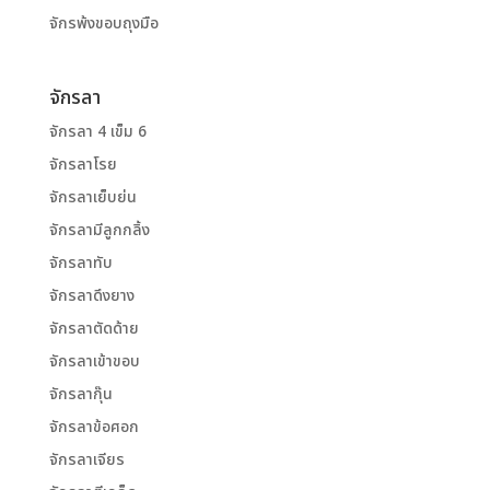
จักรพ้งขอบถุงมือ
จักรลา
จักรลา 4 เข็ม 6
จักรลาโรย
จักรลาเย็บย่น
จักรลามีลูกกลิ้ง
จักรลาทับ
จักรลาดึงยาง
จักรลาตัดด้าย
จักรลาเข้าขอบ
จักรลากุ๊น
จักรลาข้อศอก
จักรลาเจียร