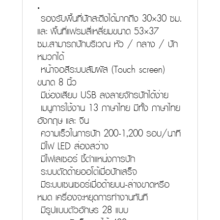
.
รองรับพื้นที่ปักสะดึงได้มา
กถึง 30×30 ซม.
และ พื้นที่แฟรมสี่เหลี่ยมขนาด 53×37
ซม.
สามารถปักบริเวณ หัว / กลาง / ปัก
หมวกได้
หน้าจอสีระบบสัมผัส (Touch screen)
ขนาด 8 นิ้ว
มีช่องเสียบ USB ลงลายจักรปักได้ง่าย
เมนูการใช้งาน 13 ภาษาไทย มีทั้ง ภาษาไทย
อังกฤษ และ จีน
ความเร็วในการปัก 200-1,200 รอบ/นาที
มีไฟ LED ส่องสว่าง
มีไฟเลเซอร์ ชี้ตำแหน่งการปัก
ระบบตัดด้ายออโต้เมื่อปักเสร็จ
มีระบบเซนเซอร์เมื่อด้ายบน-ล่างขาดหรือ
หมด เครื่องจะหยุดการทำงานทันที
มีรูปแบบตัวอักษร 28 แบบ