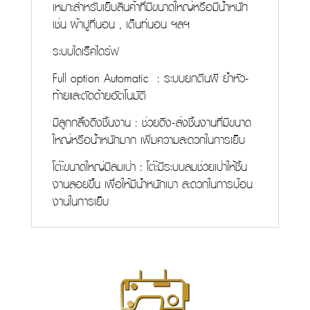
เหมาะสำหรับเย็บสินค้าที่มีขนาดใหญ่หรือมีน้ำหนัก
เช่น ผ้าปูที่นอน , เต็นท์นอน ฯลฯ
ระบบไดเร็คไดร์ฟ
Full option Automatic : ระบบยกตีนผี ย้ำหัว-
ท้ายและตัดด้ายอัตโนมัติ
มีลูกกลิ้งดึงชิ้นงาน : ช่วยดึง-ส่งชิ้นงานที่มีขนาด
ใหญ่หรือน้ำหนักมาก เพิ่มความสะดวกในการเย็บ
โต๊ะขนาดใหญ่มีลมเป่า : โต๊ะมีระบบลมช่วยเป่าให้ชิ้น
งานลอยขึ้น เพื่อให้มีน้ำหนักเบา สะดวกในการป้อน
งานในการเย็บ