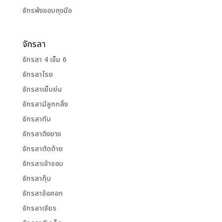
จักรพ้งขอบถุงมือ
จักรลา
จักรลา 4 เข็ม 6
จักรลาโรย
จักรลาเย็บย่น
จักรลามีลูกกลิ้ง
จักรลาทับ
จักรลาดึงยาง
จักรลาตัดด้าย
จักรลาเข้าขอบ
จักรลากุ๊น
จักรลาข้อศอก
จักรลาเจียร